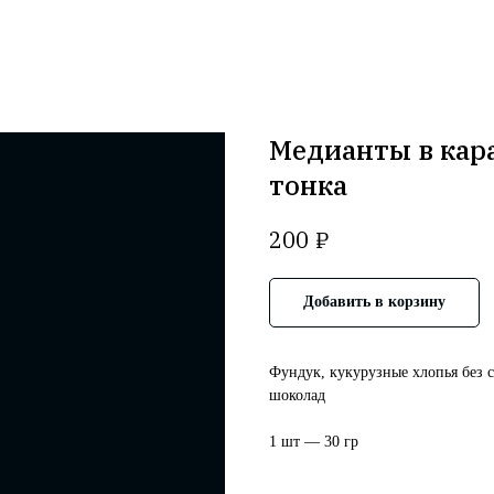
Медианты в кар
тонка
₽
200
Добавить в корзину
Фундук, кукурузные хлопья без 
шоколад
1 шт — 30 гр