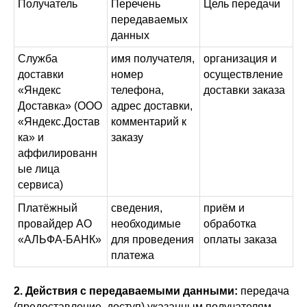
Получатель
Перечень
Цель передачи
передаваемых
данных
Служба
имя получателя,
организация и
доставки
номер
осуществление
«Яндекс
телефона,
доставки заказа
Доставка» (ООО
адрес доставки,
«Яндекс.Достав
комментарий к
ка» и
заказу
аффилированн
ые лица
сервиса)
Платёжный
сведения,
приём и
провайдер АО
необходимые
обработка
«АЛЬФА-БАНК»
для проведения
оплаты заказа
платежа
2. Действия с передаваемыми данными:
передача
(предоставление, доступ) указанным получателям