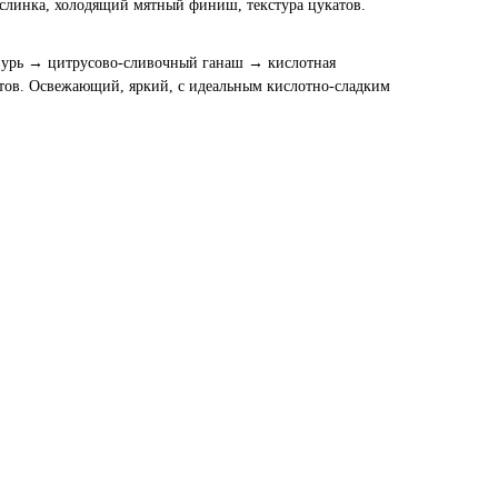
слинка, холодящий мятный финиш, текстура цукатов.
азурь → цитрусово-сливочный ганаш → кислотная
атов. Освежающий, яркий, с идеальным кислотно-сладким