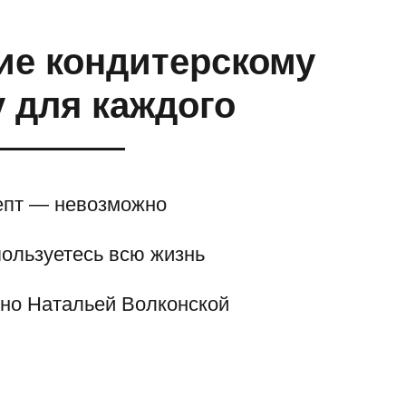
ие кондитерскому
 для каждого
епт — невозможно
пользуетесь всю жизнь
чно Натальей Волконской